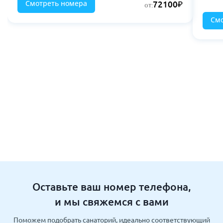
Смотреть номера
72100
от:
Смо
Оставьте ваш номер телефона,
и мы свяжемся с вами
Поможем подобрать санаторий, идеально соответствующий