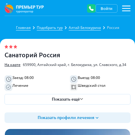
Войти
Описание санатория
Главная
Подобрать тур
Алтай Белокуриха
Россия
Санаторий Россия
На карте
659900, Алтайский край, г. Белокуриха, ул. Славского, д.34
Заезд: 08:00
Выезд: 08:00
Лечение
Шведский стол
Показать ещё
Показать профили лечения