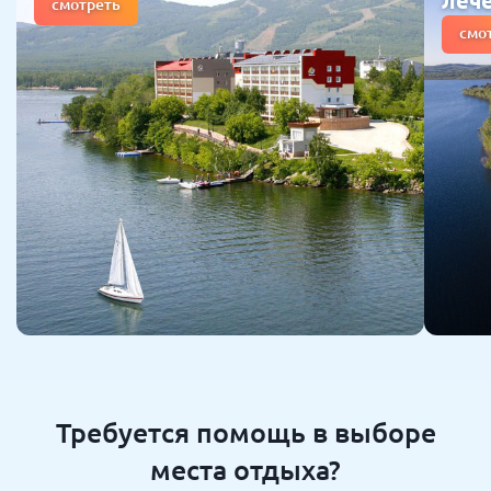
леч
смотреть
смо
Требуется помощь в выборе
места отдыха?