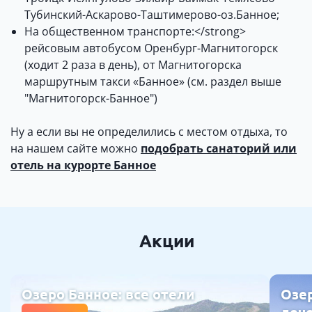
Тубинский-Аскарово-Таштимерово-оз.Банное;
На общественном транспорте:</strong>
рейсовым автобусом Оренбург-Магнитогорск
(ходит 2 раза в день), от Магнитогорска
маршрутным такси «Банное» (см. раздел выше
"Магнитогорск-Банное")
Ну а если вы не определились с местом отдыха, то
на нашем сайте можно
подобрать санаторий или
отель на курорте Банное
Акции
Озеро Банное: все отели
Озер