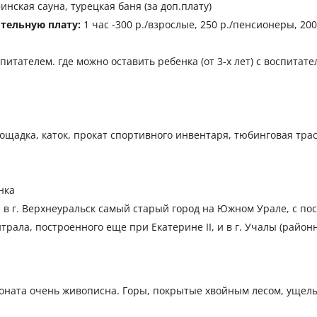
инская сауна, турецкая баня (за доп.плату)
ительную плату:
1 час -300 р./взрослые, 250 р./пенсионеры, 200
спитателем. где можно оставить ребенка (от 3-х лет) с воспита
ощадка, каток, прокат спортивного инвентаря, тюбинговая тра
нка
 в г. Верхнеуральск самый старый город на Южном Урале, с п
трала, построенного еще при Екатерине II, и в г. Учалы (райо
ионата очень живописна. Горы, покрытые хвойным лесом, ущел