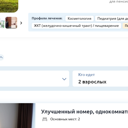
для пенси
Косметология
Педиатрия (для де
Профили лечения:
ЖКТ (желудочно-кишечный тракт) / пищеварение
П
Кто едет
Улучшенный номер, однокомнатн
Основных мест: 2