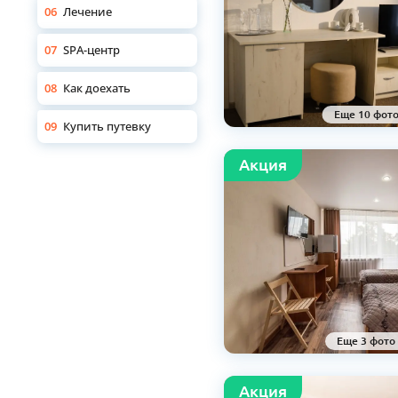
06
Лечение
07
SPA-центр
08
Как доехать
Еще 10 фот
09
Купить путевку
Aкция
Еще 3 фото
Aкция