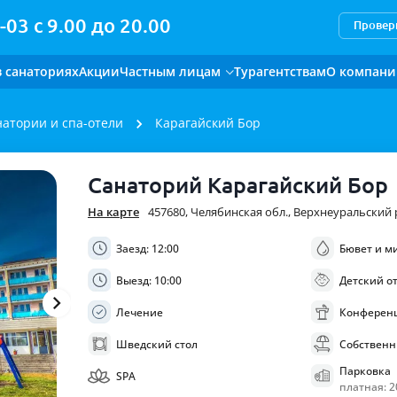
-03 с 9.00 до 20.00
Провери
в санаториях
Акции
Частным лицам
Турагентствам
О компан
натории и спа-отели
Карагайский Бор
Описание санатория
Санаторий Карагайский Бор
На карте
457680, Челябинская обл., Верхнеуральский р
Заезд: 12:00
Бювет и м
Выезд: 10:00
Детский о
Лечение
Конференц
Шведский стол
Собственн
Парковка
SPA
платная: 20