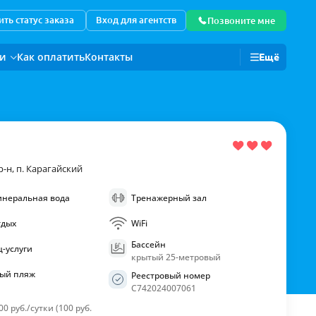
ть статус заказа
Вход для агентств
Позвоните мне
ии
Как оплатить
Контакты
Ещё
Для корпоративных клиентов
-н, п. Карагайский
инеральная вода
Тренажерный зал
тдых
WiFi
Бассейн
-услуги
крытый 25-метровый
ый пляж
Реестровый номер
С742024007061
0 руб./сутки (100 руб.