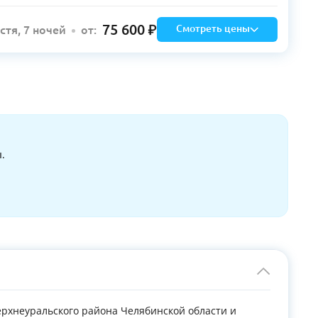
75 600
Смотреть цены
остя, 7 ночей
от:
.
ерхнеуральского района Челябинской области и