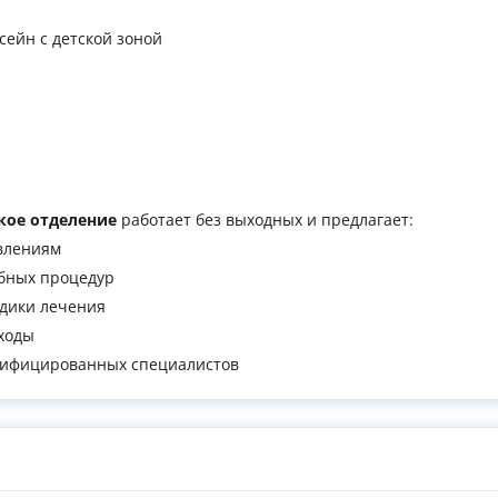
ейн с детской зоной
кое отделение
работает без выходных и предлагает:
влениям
ебных процедур
дики лечения
ходы
лифицированных специалистов