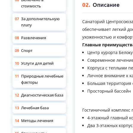
02.
Описание
стоимость
07
За дополнительную
Санаторий Центросоюза 
плату
обеспечивает легкий до
ухоженностью и комфор
08
Развлечения
Главные преимущества
09
Спорт
Центр курорта Белок
Современное лечени
10
Услуги для детей
Корпуса с теплыми п
Личное внимание к к
11
Природные лечебные
факторы
Большая территория 
Просторный бассейн
12
Диагностическая база
13
Лечебная база
Гостиничный комплекс 
4-этажный главный к
14
Методы лечения
Два 3-этажных корпус