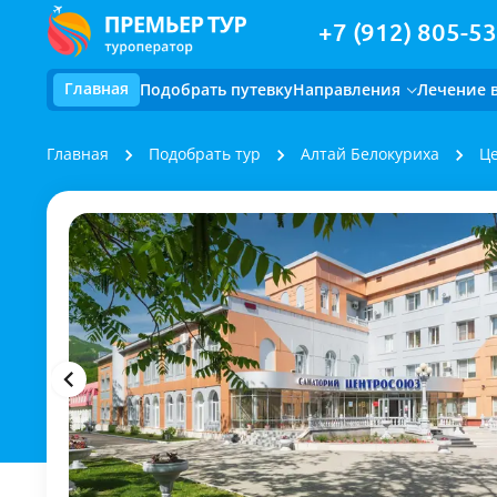
+7 (912) 805-53
Главная
Подобрать путевку
Направления
Лечение 
Главная
Подобрать тур
Алтай Белокуриха
Це