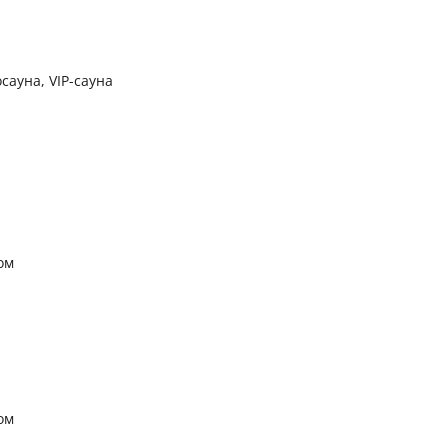
сауна, VIP-сауна
ом
ом