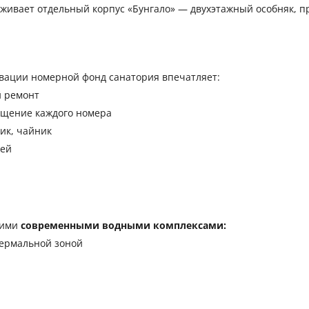
уживает отдельный корпус «Бунгало» — двухэтажный особняк, 
вации номерной фонд санатория впечатляет:
й ремонт
щение каждого номера
ик, чайник
щей
оими
современными водными комплексами:
термальной зоной