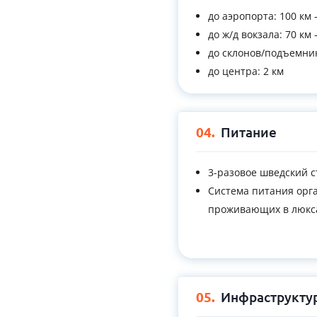
до аэропорта: 100 км -
до ж/д вокзала: 70 км -
до склонов/подъемник
до центра: 2 км
04.
Питание
3-разовое шведский ст
Система питания орга
проживающих в люкса
05.
Инфраструкту