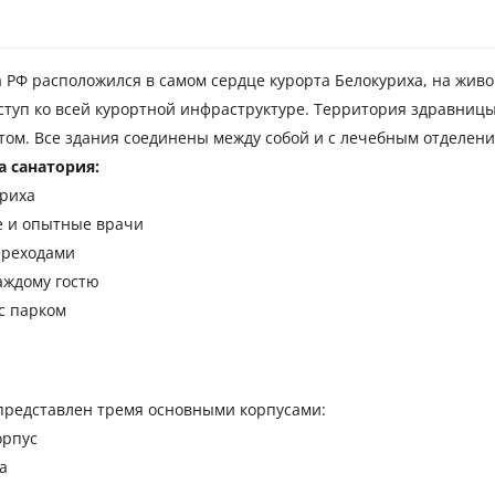
РФ расположился в самом сердце курорта Белокуриха, на живо
ступ ко всей курортной инфраструктуре. Территория здравницы
том. Все здания соединены между собой и с лечебным отделен
 санатория:
уриха
е и опытные врачи
ереходами
аждому гостю
с парком
представлен тремя основными корпусами:
орпус
а