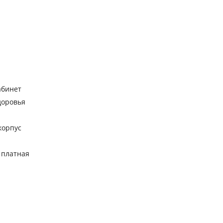
абинет
доровья
корпус
 платная