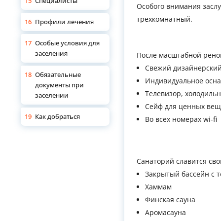
15
Специалисты
Особого внимания засл
трехкомнатный.
16
Профили лечения
17
Особые условия для
заселения
После масштабной рено
Свежий дизайнерски
18
Обязательные
Индивидуальное осна
документы при
Телевизор, холодильн
заселении
Сейф для ценных ве
19
Как добраться
Во всех номерах wi-fi
Санаторий славится св
Закрытый бассейн с 
Хаммам
Финская сауна
Аромасауна