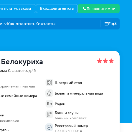
ть статус заказа
Вход для агентств
Позвоните мне
ии
Как оплатить
Контакты
Ещё
Для корпоративных клиентов
.Белокуриха
фима Славского, д.45
Шведский стол
охраняемая платная
Бювет и минеральная вода
ые семейные номера
Радон
Бани и сауны
ыжи
банный комплекс
одъемников
Реестровый номер
грязь
С222025000914