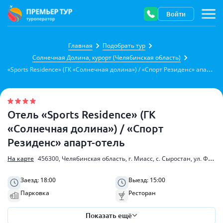
Войти
Описание санатория
Главная
Подобрать тур
Солнечная Долина, курорт (Челябинская область)
«
Sports Residence» (ГК «Солнечная долина») / «Спорт Резиденс» апарт-отель
Отель «Sports Residence» (ГК
«Солнечная долина») / «Спорт
Резиденс» апарт-отель
На карте
456300, Челябинская область, г. Миасс, с. Сыростан, ул. Фёдора Конюхова, 5
Заезд: 18:00
Выезд: 15:00
Парковка
Ресторан
Показать ещё