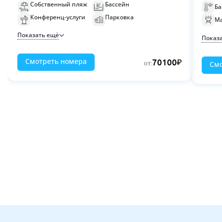
Собственный пляж
Бассейн
Ба
Конференц-услуги
Парковка
Ма
Показать ещё
Показ
Смотреть номера
70100
от:
Смо