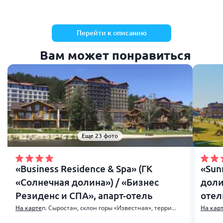
Перейти к описанию
Вам может понравиться
Еще 23 фото
«Business Residence & Spa» (ГК
«Sun
«Солнечная долина») / «Бизнес
доли
Резиденс и СПА», апарт-отель
отел
п. Сыростан, склон горы «Известная», территория ГЛЦ «Солнечная долина», ул. Фёдора Конюхова, 3
На карте
На кар