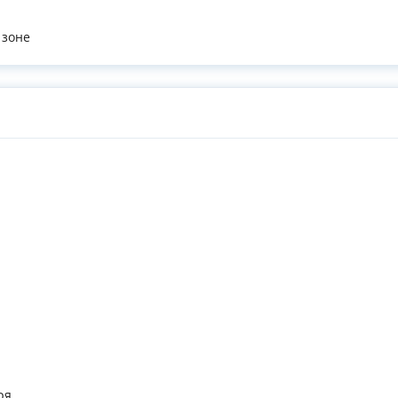
 зоне
ря