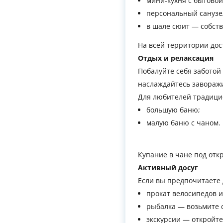
мини‑кухня с бытовой
персональный санузе
в шале сюит — собст
На всей территории дос
Отдых и релаксация
Побалуйте себя заботой
наслаждайтесь заворажи
Для любителей традици
большую баню;
малую баню с чаном.
Купание в чане под отк
Активный досуг
Если вы предпочитаете 
прокат велосипедов 
рыбалка — возьмите с
экскурсии — откройте