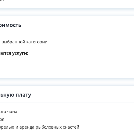
оимость
 выбранной категории
ются услуги:
ьную плату
ого чана
ря
форелью и аренда рыболовных снастей