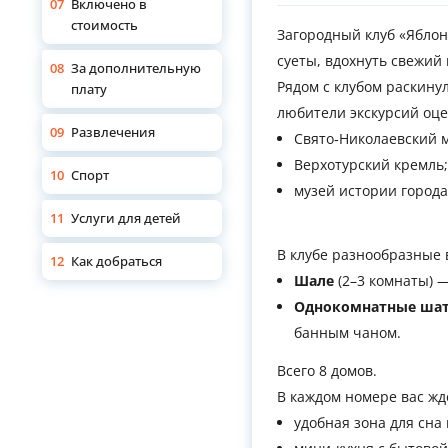
07
Включено в
стоимость
Загородный клуб «Яблоне
суеты, вдохнуть свежий
08
За дополнительную
Рядом с клубом раскину
плату
любители экскурсий оце
09
Развлечения
Свято‑Николаевский 
Верхотурский кремль;
10
Спорт
музей истории города
11
Услуги для детей
В клубе разнообразные
12
Как добраться
Шале
(2–3 комнаты) 
Однокомнатные шат
банным чаном.
Всего 8 домов.
В каждом номере вас жд
удобная зона для сна 