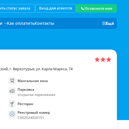
ть статус заказа
Вход для агентств
Позвоните мне
ии
Как оплатить
Контакты
Ещё
Для корпоративных клиентов
кий, г. Верхотурье, ул. Карла Маркса, 74
Мангальная зона
Парковка
открытая охраняемая
Ресторан
Реестровый номер
С662024020151