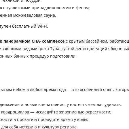
 техникой и посудой;
л с туалетными принадлежностями и феном;
венная можжевеловая сауна.
тупен бесплатный Wi‑Fi.
 в
панорамном СПА‑комплексе
с крытым бассейном, работающи
вающими видами: река Тура, густой лес и цветущий яблоневы
онных банных процедур подготовили:
рытым небом в любое время года — это особенный опыт, котор
движение и новые впечатления, у нас есть чем вас удивить:
и квадроциклов — исследуйте живописные окрестности;
насти в прокате и проведите время у воды;
 для себя историю и культуру региона.