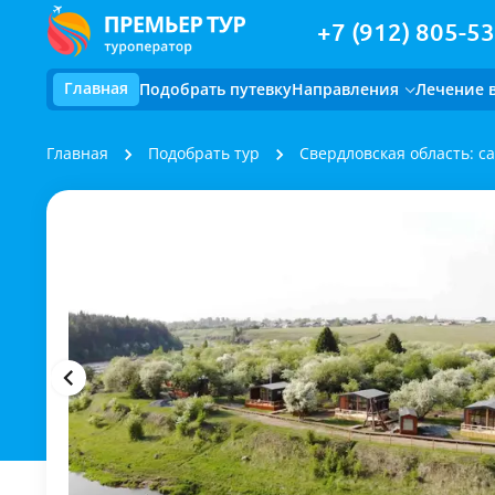
+7 (912) 805-53
Главная
Подобрать путевку
Направления
Лечение 
Главная
Подобрать тур
Свердловская область: с