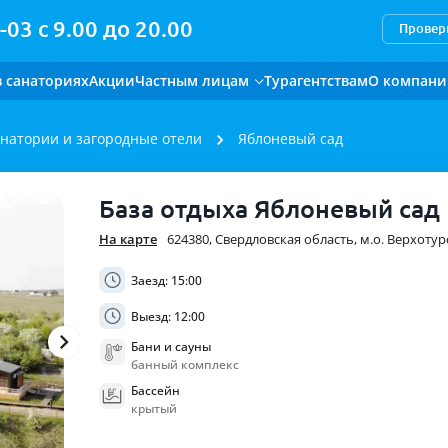
-03 с 9.00 до 20.00
Провери
в санаториях
Акции
Частным лицам
Турагентствам
О компан
анатории и загородные отели
Яблоневый сад
Описание санатория
База отдыха Яблоневый сад
На карте
624380, Свердловская область, м.о. Верхотурс
Заезд: 15:00
Выезд: 12:00
Бани и сауны
банный комплекс
Бассейн
крытый