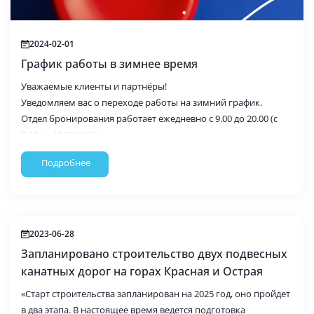
2024-02-01
График работы в зимнее время
Уважаемые клиенты и партнёры!
Уведомляем вас о переходе работы на зимний график.
Отдел бронирования работает ежедневно с 9.00 до 20.00 (с
7.00 до 18.00 МСК)
Отдел бухгалтерии с понедельника по пятницу с 9.00 до 18.00
Подробнее
Онлайн-бронирование и документы в личном кабинете
доступны 24/7
2023-06-28
Запланировано строительство двух подвесных
канатных дорог на горах Красная и Острая
«Старт строительства запланирован на 2025 год, оно пройдет
в два этапа. В настоящее время ведется подготовка