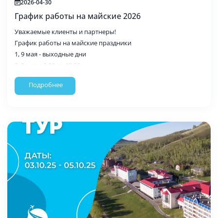
2026-04-30
График работы на майские 2026
Уважаемые клиенты и партнеры!
График работы на майские праздники
1, 9 мая - выходные дни
2, 3 мая с 9.00 до 19.00
4 по 8 мая с 9.00 до 20.00
Подробнее
По экстренным вопросам в нерабочее время просим
писать на почту buhg@premier-tur.com
Для частных лиц:
Изменение бронирования /аннулирование доступно в
заказе.
Нужно пройти по ссылке https://www.premier-m.ru/order-
status , ввести номер заказа и фамилию
Для туристических агентств:
Запросы/ бронирование/аннулирование в личном кабинете
агентства