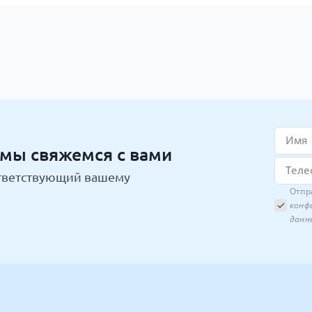
 мы свяжемся с вами
тветствующий вашему
Отпр
конф
данн