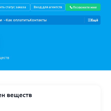
ть статус заказа
Вход для агентств
Позвоните мне
ии
Как оплатить
Контакты
Ещё
Для корпоративных клиентов
ществ
ен веществ