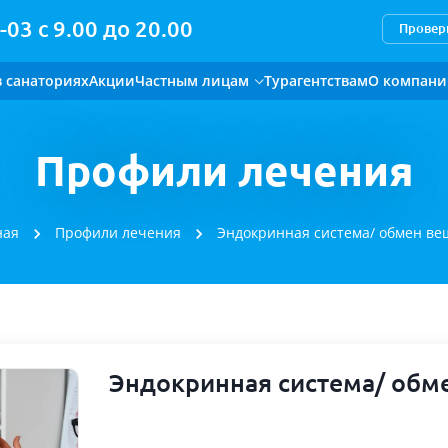
-03 с 9.00 до 20.00
Провери
в санаториях
Акции
Частным лицам
Турагентствам
О компан
Профили лечения
ная
Профили лечения
Эндокринная система/ обмен ве
Эндокринная система/ обм