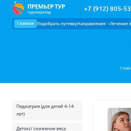
+7 (912) 805-53
Главная
Подобрать путевку
Направления
Лечение 
Глав
Педиатрия (для детей 4-14
лет)
Детокс/ снижение веса