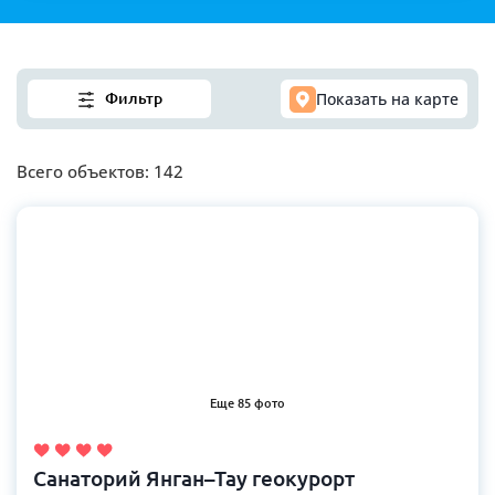
Список путевок
Показать на карте
Фильтр
Всего объектов:
142
Еще 85 фото
Санаторий Янган–Тау геокурорт